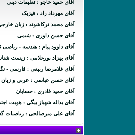
آقای حمید خاجو : تعلیمات دینی
آقای مهرداد راد : فیزیک
آقای محمد ترکاشوند : زبان خارجی
آقای حسن داوری : شیمی
آقای داوود پیام : هندسه - ریاضی 3
آقای بهزاد پورغلامی : زیست شنا
آقای غلامرضا ربیعی : فارسی - ن
آقای حسن عباسی : عربی و زبان 
آقای حمید قادری : حسابان
آقای یداله شهباز بیگی : هویت اج
آقای علی میرصالحی : ریاضیات گ