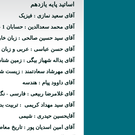
اساتید پایه یازدهم
آقای سعید نمازی : فیزیک
آقای محمد سعدالدین : حسابان 1 - ریاضی 2 - آمار و احتمال
آقای سید حسین صالحی : زبان خ
آقای حسن عباسی : عربی و زبان 
آقای یداله شهباز بیگی : زمین شن
آقای مهرشاد سعادتمند : زیست ش
آقای داوود پیام : هندسه
آقای غلامرضا ربیعی : فارسی - ن
آقای سید مهداد کریمی : تربیت ب
آقایحسین حیدری : شیمی
آقای امین اسدیان پور : تاریخ معا