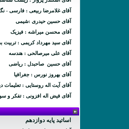
آقای اسکندر پرواز : زیست شناس
آقای غلامرضا ربیعی : فارسی - ن
آقای حسین حیدری :شیمی
آقای محسن میراشه : فیزیک
آقای سید مهرداد کریمی : تربیت ب
آقای علی میرصالحی : هندسه
آقای حسین صاحبدل : ریاضی
آقای بهروز نورس : جغرافیا
آقای آیت اله روستایی : تعلیمات دی
آقای فیض اله افزونی : تفکر و سو
اساتید پایه دوازدهم