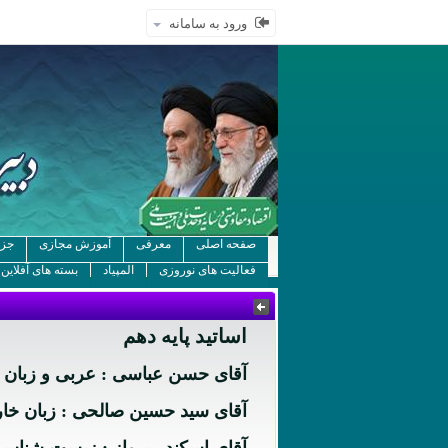
ورود به سامانه
صفحه اصلی
معرفی
آموزش مجازی
جزو
فعالیت های نوروزی
المپیاد
بسته های آفلاین
اساتید پایه دهم
آقای حسن عباسی : عربی و زبان 
آقای سید حسین صالحی : زبان خا