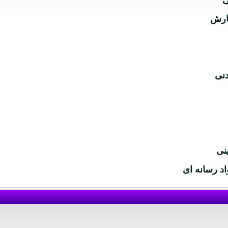
ی
گارش
دنی
نی
اد رسانه ای